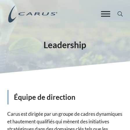
Skip to main content
Skip to header right navigation
Aller au pied de page du site
Re
Carus Europe
Chimie responsable. Des solutions innovantes.
Leadership
Équipe de direction
Carus est dirigée par un groupe de cadres dynamiques
et hautement qualifiés qui mènent des initiatives
stratégiques dans des domaines clés tels que les